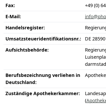
Fax:
+49 (0) 6
E-Mail:
info@pho
Handelsregister:
Regierun
Umsatzsteueridentifikationsnr.:
DE 28590
Aufsichtsbehörde:
Regierun
Luisenpla
darmstad
Berufsbezeichnung verliehen in
Apotheker
Deutschland:
Zuständige Apothekerkammer:
Landesa
(
Apothek