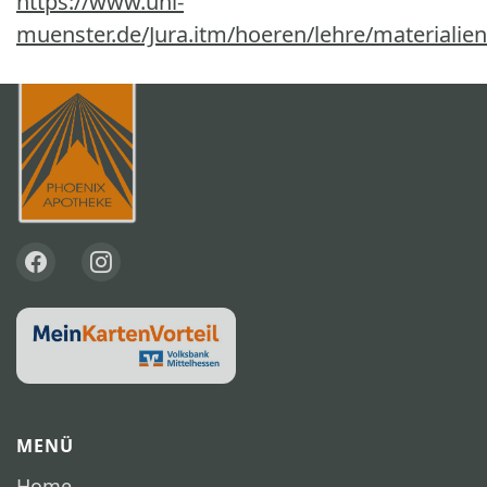
https://www.uni-
muenster.de/Jura.itm/hoeren/lehre/materiali
MENÜ
Home