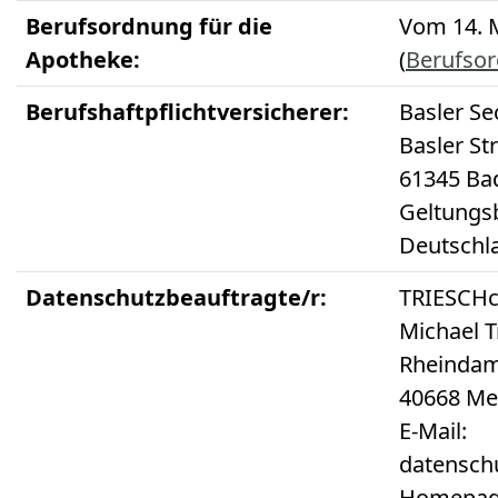
Berufsordnung für die
Vom 14. 
Apotheke:
(
Berufso
Berufshaftpflichtversicherer:
Basler Se
Basler St
61345 B
Geltungs
Deutschl
Datenschutzbeauftragte/r:
TRIESCHc
Michael T
Rheinda
40668 Me
E-Mail:
datensch
Homepage: