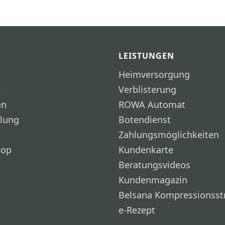
LEISTUNGEN
Heimversorgung
e
Verblisterung
en
ROWA Automat
llung
Botendienst
Zahlungsmöglichkeiten
hop
Kundenkarte
Beratungsvideos
Kundenmagazin
Belsana Kompressionss
e-Rezept