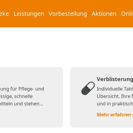
eke
Leistungen
Vorbestellung
Aktionen
Onl
Verblisterun
ung für Pflege- und
Individuelle Ta
ssige, schnelle
Übersicht. Ihr
mitteln und stehen
und in praktisch
gung.
zur richtigen Zei
Mehr erfahren