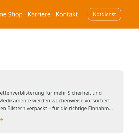
ine Shop
Karriere
Kontakt
Notdienst
g
blettenverblisterung für mehr Sicherheit und
e Medikamente werden wochenweise vorsortiert
en Blistern verpackt – für die richtige Einnahme
t.